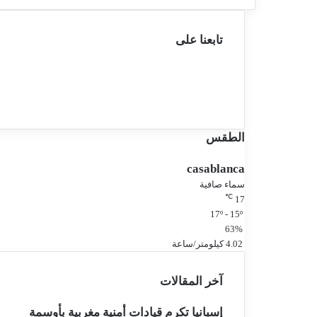
تابعنا على
فيسبوك
تويتر
يوتيوب
انستقرام
الطقس
casablanca
سماء صافية
℃
17
17º - 15º
63%
4.02 كيلومتر/ساعة
آخر المقالات
إسبانيا تكرم قيادات أمنية مغربية بأوسمة