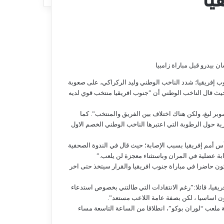
وب إفريقيا؛ شدد الناخب الوطني وليد الركراكي، على صعوبة
 أمام جنوب أفريقيا لحساب ثمن نهائي كأس أمم أفريقيا 2023.، حيث قال الناخب الوطني أن ”جنوب افريقيا منتخب قوي لديه
ن داونز وهو بطل السوبر ليغ، ولكن هناك اختلاف بين الفريق والمنتخب”. كما
ية حول الرطوبة التي اعتبرها الناخب الوطني الخصم الاول
س أمم إفريقيا بسبب الإصابة؛ حيث قال في الندوة الصحفية
ابة عضلية في المران وباستثناء معجزة لن يلعب.”
ن حاضرا في مباراة جنوب افريقيا والقرار سيتخذ حتى اخر
يا، قائلا:”رغم الانتقادات التي طالتني بخصوص استدعاء
ن اساسيا ، لكن بصفة عامة اللاعب مستعد”.
ة ملعب “لوران بوكو”، انطلاقا من الساعة التاسعة مساء