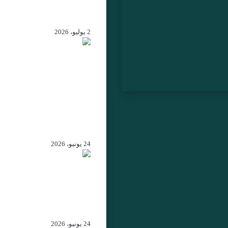
إسبانيا تكرم قيادات أمنية
مغربية بأوسمة رفيعة
2 يوليو، 2026
الرباط – جلالة الملك يهنئ
الرئيس الكولومبي المنتخ
ويؤكد الحرص على تعزيز
علاقات التعاون بين المغرب
وكولومبيا
24 يونيو، 2026
من اتفاقية الصيد البحري إ
الشراكة الاستراتيجية:
تحولات موازين القوة بين
المغرب وإسبانيا في غرب
المتوسط
24 يونيو، 2026