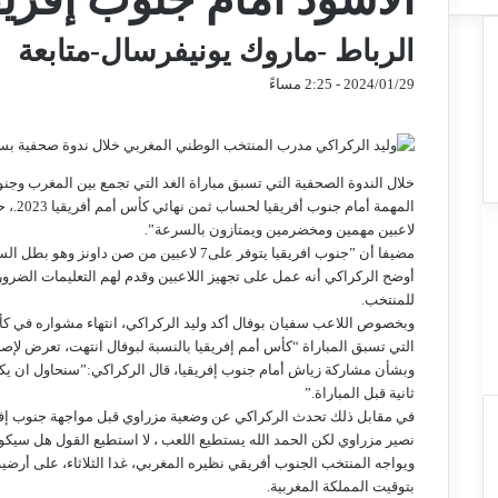
الرباط -ماروك يونيفرسال-متابعة
2024/01/29 - 2:25 مساءً
تويتر
فيسبوك
ماسنجر
ماسنجر
تيلقرام
واتساب
مشاركة
عبر
البريد
خلال الندوة الصحفية التي تسبق مباراة الغد التي تجمع بين المغرب وجن
المهمة
لاعبين مهمين ومخضرمين ويمتازون بالسرعة”.
مضيفا أن ”جنوب افريقيا يتوفر على7 لاعبين من ص
أوضح الركراكي أنه عمل على تجهيز اللاعبين وقدم لهم التعليمات الضرور
للمنتخب.
وبخصوص اللاعب سفيان بوفال أكد وليد الركراكي، انتهاء مشواره في كأ
التي تسبق المباراة “كأس أمم إفريقيا بالنسبة لبوفال انتهت، تعرض لإص
وبشأن مشاركة زياش أمام جنوب إفريقيا، قال الركراكي:”سنحاول ان يكو
ثانية قبل المباراة.”
في مقابل ذلك تحدث الركراكي عن وضعية مزراوي قبل مواجهة جنوب إفريق
نصير مزراوي لكن الحمد الله يستطيع اللعب ، لا استطيع القول هل سيكو
ويواجه المنتخب الجنوب أفريقي نظيره المغربي، غدا الثلاثاء، على أرضي
بتوقيت المملكة المغربية.