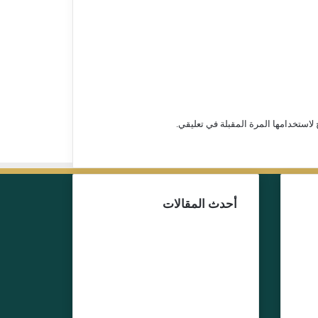
لاستخدامها المرة المقبلة في تعليقي.
أحدث المقالات
13 يوليو، 2026
بط
توقيف اليوتوبر علي
ت”
المرابط يعيد ملف
لف
“مجموعة جبروت”
إلى الواجهة… من