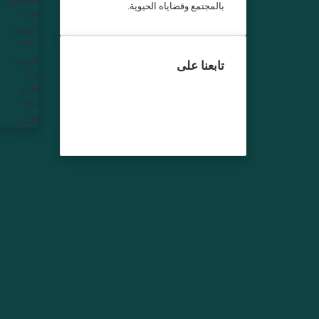
الخميس
بالمجتمع وقضاياه الحيوية.
℃
29
الجمعة
℃
27
السبت
تابعنا على
℃
26
فيسبوك
الأحد
تويتر
℃
26
يوتيوب
الأثنين
انستقرام