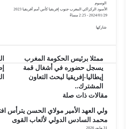
الوسوم
الأسود
الركراكي
المغرب
جنوب إفريقيا
كأس أمم أفريقيا 2023
2024/01/29 - 2:25 مساءً
تويتر
فيسبوك
ماسنجر
ماسنجر
تيلقرام
واتساب
مشاركة
عبر
شاركها
تويتر
فيسبوك
البريد
ماسنجر
ماسنجر
تيلقرام
واتساب
مشاركة
عبر
البريد
ممثلا برئيس الحكومة المغرب
ال
يسجل حضوره في أشغال قمة
إط
إيطاليا-إفريقيا لبحث التعاون
ال
المشترك..
مقالات ذات صلة
ولي العهد الأمير مولاي الحسن يترأس افت
محمد السادس الدولي لألعاب القوى
31 مايو، 2026