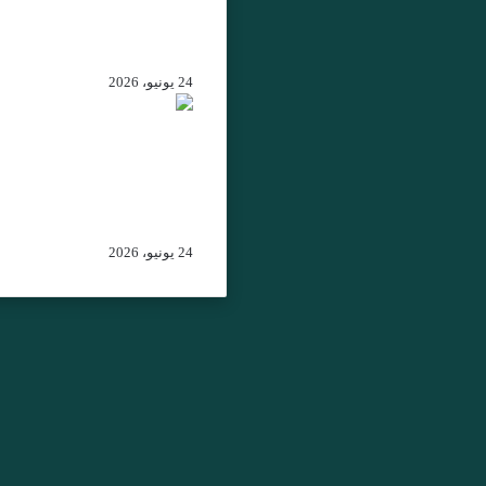
ويؤكد الحرص على تعزيز
علاقات التعاون بين المغرب
وكولومبيا
24 يونيو، 2026
من اتفاقية الصيد البحري إ
الشراكة الاستراتيجية:
تحولات موازين القوة بين
المغرب وإسبانيا في غرب
المتوسط
24 يونيو، 2026