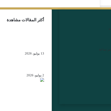
أكثر المقالات مشاهدة
ة
توقيف اليوتوبر علي المرا
يعيد ملف “مجموعة جبرو
إلى الواجهة… من يقف خ
خيوط الشبكة الرقمية؟
13 يوليو، 2026
إسبانيا تكرم قيادات أمنية
مغربية بأوسمة رفيعة
2 يوليو، 2026
الرباط – جلالة الملك يهنئ
الرئيس الكولومبي المنتخ