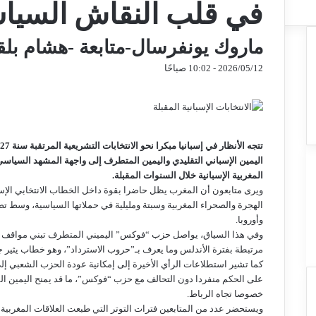
في قلب النقاش السيا
ماروك يونفرسال-متابعة -هشام بل
2026/05/12 - 10:02 صباحًا
ف
ت
م
م
و
ت
م
ي
و
ا
ا
ا
ي
ش
ي
س
ت
س
ل
ا
س
ب
ت
ن
ن
ر
ق
س
و
ر
ج
ا
ج
ك
ر
ك
ر
ر
ا
ة
ب
اليمين الإسباني التقليدي واليمين المتطرف إلى واجهة المشهد السياسي
م
ع
المغربية الإسبانية خلال السنوات المقبلة.
ب
ويرى متابعون أن المغرب يظل حاضرا بقوة داخل الخطاب الانتخابي الإ
ر
الهجرة والصحراء المغربية وسبتة ومليلية في حملاتها السياسية، وسط تصا
ا
وأوروبا.
ل
وفي هذا السياق، يواصل حزب “فوكس” اليميني المتطرف تبني مواقف مت
ب
مرتبطة بفترة الأندلس وما يعرف بـ”حروب الاسترداد”، وهو خطاب يثير جدل
ر
كما تشير استطلاعات الرأي الأخيرة إلى إمكانية عودة الحزب الشعبي إلى 
ي
على الحكم منفردا دون التحالف مع حزب “فوكس”، ما قد يمنح اليمين المت
د
خصوصا تجاه الرباط.
ويستحضر عدد من المتابعين فترات التوتر التي طبعت العلاقات المغربية 