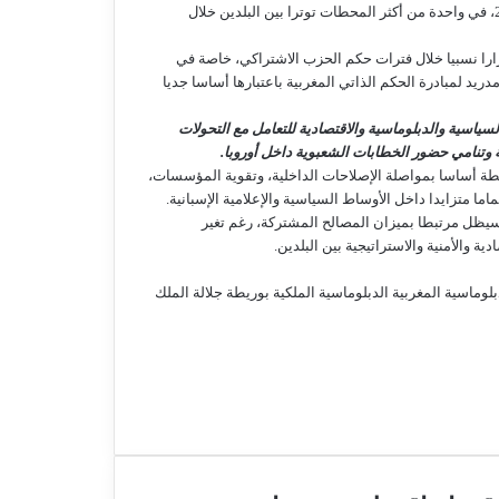
الأسبق خوسي ماريا أثنار، الذي ارتبط اسمه بأزمة جزيرة ليلى سنة 2002، في واحدة من أكثر المحطات توترا بين البلدين خلال
رارا نسبيا خلال فترات حكم الحزب الاشتراكي، خاصة في
دريد لمبادرة الحكم الذاتي المغربية باعتبارها أساسا جديا
ياسية والدبلوماسية والاقتصادية للتعامل مع التحولات
 وتنامي حضور الخطابات الشعبوية داخل أوروبا.
طة أساسا بمواصلة الإصلاحات الداخلية، وتقوية المؤسسات،
تماما متزايدا داخل الأوساط السياسية والإعلامية الإسبانية.
سيظل مرتبطا بميزان المصالح المشتركة، رغم تغير
ة والأمنية والاستراتيجية بين البلدين.
بلوماسية المغربية
الدبلوماسية الملكية
بوريطة
جلالة الملك