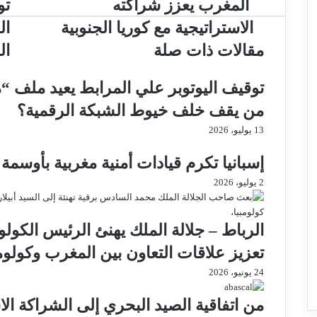
المغرب يعزز شراكته
تو
و
ر
ج
ا
ج
ك
ر
م
ع
ك
ر
ر
ب
ا
ة
ب
الاستراتيجية مع كوريا الجنوبية
ال
ر
م
ع
ا
ب
مقالات ذات صلة
ال
ل
ر
ب
ا
توقيف اليوتوبر علي المرابط يعيد ملف 
ل
ر
ي
ب
من يقف خلف خيوط الشبكة الرقمية؟
د
ر
13 يوليو، 2026
ي
د
إسبانيا تكرم قيادات أمنية مغربية بأوسمة 
2 يوليو، 2026
الرباط – جلالة الملك يهنئ الرئيس الكو
تعزيز علاقات التعاون بين المغرب وكولومب
24 يونيو، 2026
من اتفاقية الصيد البحري إلى الشراكة الا