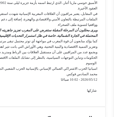
العقود الأخيرة.
في المقابل، يعتبر مراقبون أن العلاقات المغربية الإسبانية شهدت استق
الملفات المرتبطة بالتعاون الأمني والاقتصادي والهجرة، إضافة إلى دعم م
وواقعيا لتسوية ملف الصحراء.
ويرى محللون أن المرحلة المقبلة ستفرض على المغرب تعزيز جاهزيته الس
المحتملة في الجارة الشمالية، خاصة في ظل استمرار التحديات الإقليمية
كما يؤكد متابعون أن قوة المغرب في مواجهة أي توتر محتمل تبقى مرتب
وتعزيز التنمية الاقتصادية والبنية التحتية، وهي الأوراش التي باتت تثير اه
ويجمع عدد من المراقبين على أن مستقبل العلاقات بين الرباط ومدريد 
الحكومات وتباين التوجهات السياسية، بالنظر إلى تشابك الملفات الاقتصادي
الوسوم
اسبانيا
الحزب الاشتراكي العمالي الإسباني بالإسبانية
الحزب الشعبي
الد
محمد السادس
فوكس
2026/05/12 - 10:02 صباحًا
ف
ت
م
م
و
ت
م
ي
و
ا
ا
ا
ي
ش
شاركها
ف
ي
ت
س
م
ت
م
س
و
ل
ا
ت
س
م
ب
ي
ت
ن
و
ا
ن
ا
ا
ي
ر
ق
س
ش
و
ي
ر
س
ج
ا
ت
ج
س
ل
ا
س
ك
ر
ب
ت
ن
ك
ر
ن
ر
ا
ر
ة
ق
ب
س