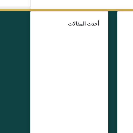
أحدث المقالات
13 يوليو، 2026
بط
توقيف اليوتوبر علي
ت”
المرابط يعيد ملف
لف
“مجموعة جبروت”
إلى الواجهة… من
يقف خلف خيوط
الشبكة الرقمية؟
2 يوليو، 2026
إسبانيا تكرم قيادات
أمنية مغربية بأوسمة
رفيعة
ب
24 يونيو، 2026