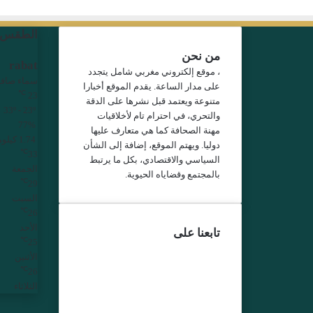
الطقس
من نحن
rabat
، موقع إلكتروني مغربي شامل يتجدد
سماء صافي
على مدار الساعة. يقدم الموقع أخبارا
℃
23
متنوعة ويعتمد قبل نشرها على الدقة
33º - 23º
والتحري، في احترام تام لأخلاقيات
77%
مهنة الصحافة كما هي متعارف عليها
1.74 كيلومتر/ساعة
دوليا. ويهتم الموقع، إضافة إلى الشأن
℃
33
السياسي والاقتصادي، بكل ما يرتبط
الجمعة
بالمجتمع وقضاياه الحيوية.
℃
29
السبت
℃
26
الأحد
تابعنا على
℃
25
فيسبوك
الأثنين
تويتر
℃
26
يوتيوب
الثلاثاء
انستقرام