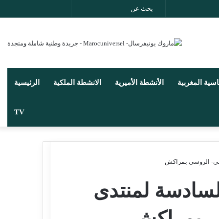
بحث
انستقرام
يوتيوب
تويتر
فيسب
عن
اسية المغربية
الأنشطة الأميرية
الانشطة الملكية
الرئيسية
TV
ربي- الروسي بمراكش
لسادسة لمنتدى
سي بمراكش