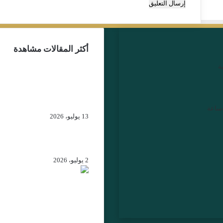
أكثر المقالات مشاهدة
ة
توقيف اليوتوبر علي المرا
يعيد ملف “مجموعة جبرو
إلى الواجهة… من يقف خ
خيوط الشبكة الرقمية؟
13 يوليو، 2026
إسبانيا تكرم قيادات أمنية
مغربية بأوسمة رفيعة
2 يوليو، 2026
الرباط – جلالة الملك يهنئ