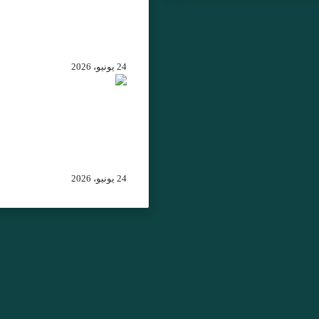
الرئيس الكولومبي المنتخ
ويؤكد الحرص على تعزيز
علاقات التعاون بين المغرب
وكولومبيا
24 يونيو، 2026
من اتفاقية الصيد البحري إ
الشراكة الاستراتيجية:
تحولات موازين القوة بين
المغرب وإسبانيا في غرب
المتوسط
24 يونيو، 2026