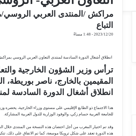
مراكش /المنتدى العربي الروسي/م
التباع
2023/12/20 - 1:48 مساءً
تويتر
فيسبوك
ماسنجر
ماسنجر
تيلقرام
واتساب
مشاركة
عبر
البريد
انطلاق أشغال الدورة السادسة لمنتدى التعاون العربي الروسي بمراك
ترأس وزير الشؤون الخارجية والتعا
المقيمين بالخارج، ناصر بوريطة، ال
انطلاق أشغال الدورة السادسة لمن
هذا الاجتماع ذو الطابع الإقليمي على مستوى وزراء الخارجية، يحضره وز
للجامعة العربية حسام زكي، والوفود الوزارية للدول العربية المشاركة.
وقد تم اختيار المغرب من أجل احتضان هذه النسخة من المنتدى خلال الدورة
هذه الدورة تعقد على شكل ترويكا موسعة، كما تم الاتفاق على ذلك، تتكون 