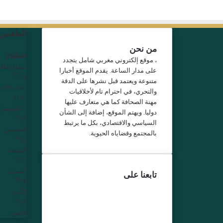
الطقس
من نحن
rabat
، موقع إلكتروني مغربي شامل يتجدد
سماء صافي
على مدار الساعة. يقدم الموقع أخبارا
℃
24
متنوعة ويعتمد قبل نشرها على الدقة
28º - 24º
والتحري، في احترام تام لأخلاقيات
81%
مهنة الصحافة كما هي متعارف عليها
2 كيلومتر/ساعة
دوليا. ويهتم الموقع، إضافة إلى الشأن
℃
28
السياسي والاقتصادي، بكل ما يرتبط
الخميس
بالمجتمع وقضاياه الحيوية.
℃
29
الجمعة
℃
27
السبت
تابعنا على
℃
26
فيسبوك
الأحد
تويتر
℃
26
يوتيوب
الأثنين
انستقرام