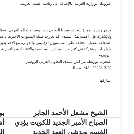
الترويكا الوزارية العربية، بالإضافة إلى رئاسة القمة العربية.
وتطرح هذه الدورة للبحث، قضايا التعاون بين روسيا والعالم العربي، وفقا
وللإشارة، فإن أهمية هذا المنتدى قد تعززت طيلة السنوات الأخيرة، باعت
المتعلقة بقضايا مختلفة على المستويين الإقليمي والدولي، مع الأخذ بعين
وأولويات مشتركة في كثير من الميادين السياسية والاقتصادية والتجارية.
الوسوم
المغرب
بوريطة
مراكش
منتدى التعاون العربي الروسي
2023/12/20 - 1:48 مساءً
تويتر
فيسبوك
ماسنجر
ماسنجر
تيلقرام
واتساب
مشاركة
عبر
شاركها
تويتر
فيسبوك
البريد
ماسنجر
ماسنجر
تيلقرام
واتساب
مشاركة
عبر
البريد
الشيخ مشعل الأحمد الجابر
بو
الصباح الأمير الجديد للكويت يؤدي
أش
القسم ويدشن العهد الجديد
ال