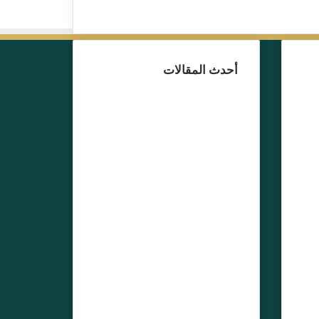
أحدث المقالات
13 يوليو، 2026
بط
توقيف اليوتوبر علي
ت”
المرابط يعيد ملف
لف
“مجموعة جبروت”
إلى الواجهة… من
يقف خلف خيوط
الشبكة الرقمية؟
2 يوليو، 2026
إسبانيا تكرم قيادات
أمنية مغربية بأوسمة
رفيعة