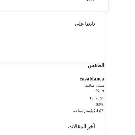
تابعنا على
فيسبوك
تويتر
يوتيوب
انستقرام
الطقس
casablanca
سماء صافية
℃
17
17º - 15º
63%
4.02 كيلومتر/ساعة
آخر المقالات