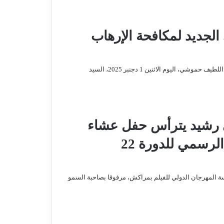
جديد لمكافحة الإرهاب
استقبل المدير العام للأمن الوطني ولمراقبة التراب الوطني، السيد عبد اللطيف حموشي، اليوم الاثنين 1 دجنبر 2025، السيد
ي رشيد يترأس حفل عشاء
أقامه جلالة الملك بمناسبة الافتتاح الرسمي للدورة 22
المهرجان الدولي للفيلم بمراكش، مرفوقا بصاحبة السمو