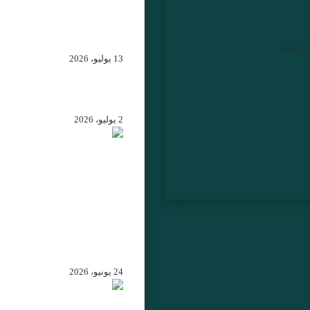
يعيد ملف “مجموعة جبرو
إلى الواجهة… من يقف خ
خيوط الشبكة الرقمية؟
13 يوليو، 2026
إسبانيا تكرم قيادات أمنية
مغربية بأوسمة رفيعة
2 يوليو، 2026
الرباط – جلالة الملك يهنئ
الرئيس الكولومبي المنتخ
ويؤكد الحرص على تعزيز
علاقات التعاون بين المغرب
وكولومبيا
24 يونيو، 2026
من اتفاقية الصيد البحري إ