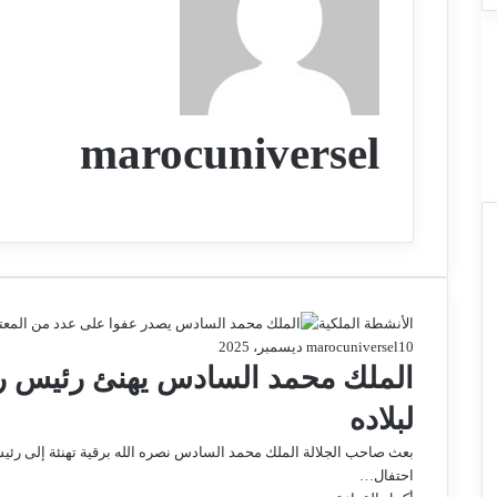
marocuniversel
م
و
ق
ع
ا
ل
الأنشطة الملكية
و
0
1 ديسمبر، 2025
marocuniversel
ي
الملك محمد السادس يهنئ رئيس روم
ب
لبلاده
بعث صاحب الجلالة الملك محمد السادس نصره الله برقية تهنئة إلى رئيس
احتفال…