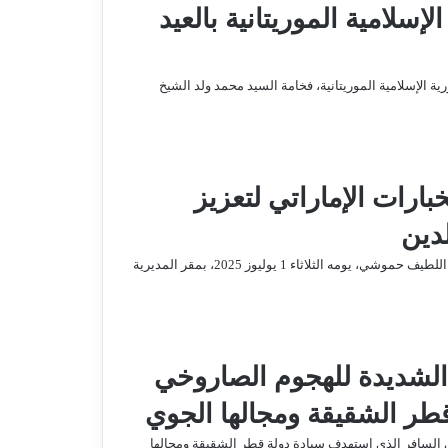
إسلامية الموريتانية بالعيد
 الإسلامية الموريتانية، فخامة السيد محمد ولد الشيخ
رات الإماراتي لتعزيز
لدين
استقبل المدير العام للأمن الوطني ولمراقبة التراب الوطني، السيد عبد اللطيف حموشي، يومه الثلاثاء 1 يوليوز 2025، بمقر المديرية
 الشديدة للهجوم الصاروخي
طر الشقيقة ومجالها الجوي
ي السافر الذي استهدف سيادة دولة قطر الشقيقة ومجالها