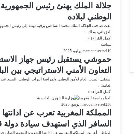
جلالة الملك يهنئ رئيس الجمهورية ال
الوطني لبلاده
بعث صاحب الجلالة الملك محمد السادس برقية تهنئة إلى رئيس الجمهورية
الغزواني، وذلك…
أكمل القراءة »
سياسة
0
1 يوليو، 2025
marocuniversel
حموشي يستقبل رئيس جهاز الاستخبا
التعاون الأمني الاستراتيجي بين الب
العامة…
أكمل القراءة »
الدبلوماسية المغربية
0
23 يونيو، 2025
marocuniversel
المملكة المغربية تعرب عن ادانتها
السافر الذي استهدف سيادة دولة ق
الرباط – أعربت المملكة المغربية عن ادانتها الشديدة للهجوم الصاروخ