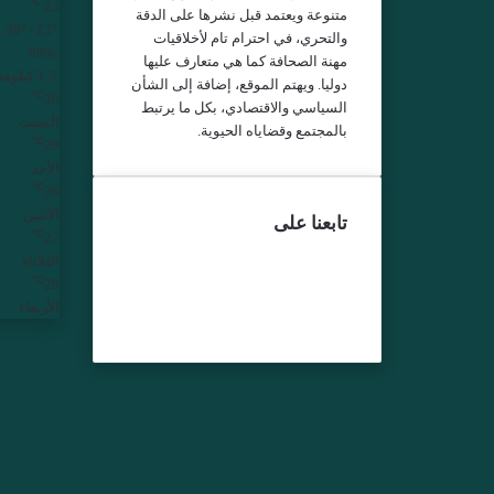
℃
23
متنوعة ويعتمد قبل نشرها على الدقة
30º - 23º
والتحري، في احترام تام لأخلاقيات
88%
مهنة الصحافة كما هي متعارف عليها
1.3 كيلومتر/ساعة
دوليا. ويهتم الموقع، إضافة إلى الشأن
℃
30
السياسي والاقتصادي، بكل ما يرتبط
السبت
بالمجتمع وقضاياه الحيوية.
℃
29
الأحد
℃
26
الأثنين
تابعنا على
℃
27
فيسبوك
الثلاثاء
تويتر
℃
29
يوتيوب
الأربعاء
انستقرام