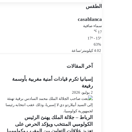
ي
ر
ك
س
الطقس
ت
و
ق
ب
casablanca
ر
سماء صافية
ا
℃
17
م
17º - 15º
63%
4.02 كيلومتر/ساعة
آخر المقالات
إسبانيا تكرم قيادات أمنية مغربية بأوسمة
رفيعة
2 يوليو، 2026
الرباط – جلالة الملك يهنئ الرئيس
الكولومبي المنتخب ويؤكد الحرص على
تعزيز علاقات التعاون بين المغرب وكولومبيا