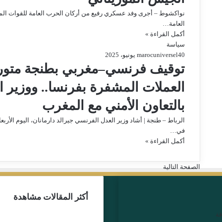
نواكشوط – أجرى وفد عسكري رفيع من أركان الحرب العامة للقوات المسل
العامة…
أكمل القراءة »
سياسة
0
4 يونيو، 2025
marocuniversel
توقيف فرنسي–مغربي بطنجة متور
العملات المشفرة بفرنسا.. ووزير 
بالتعاون الأمني مع المغرب
الرباط – طنجة | أشاد وزير العدل الفرنسي جيرالد دارمانان، اليوم الأربع
في…
أكمل القراءة »
الصفحة التالية
أكثر المقالات مشاهدة
قة
توقيف اليوتوبر علي المرا