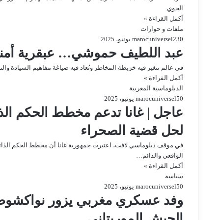
الجوي.
أكمل القراءة »
ملفات و حوارات
0
23 يونيو، 2025
marocuniversel
عبد اللطيف حموشي… عبقرية أمنية ت
في عالم تتغير فيه خريطة المخاطر وتُعاد فيه صياغة مفاهيم السيادة وا
أكمل القراءة »
الدبلوماسية المغربية
0
5 يونيو، 2025
marocuniversel
عاجل | غانا تدعم مخطط الحكم ال
لحل قضية الصحراء
في موقف دبلوماسي لافت، اعتبرت جمهورية غانا أن مخطط الحكم الذات
الواقعي والدائم…
أكمل القراءة »
سياسة
0
5 يونيو، 2025
marocuniversel
وفد عسكري مغربي يزور نواكشوط لت
الجيش الموريتاني